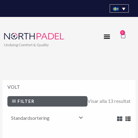
Hoppa
till
innehåll
0
Varuk
Undying Comfort & Quality
VOLT
Visar alla 13 resultat
FILTER