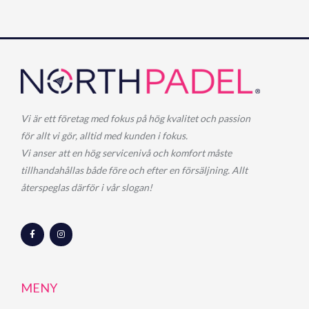
Vi är ett företag med fokus på hög kvalitet och passion
för allt vi gör, alltid med kunden i fokus.
Vi anser att en hög servicenivå och komfort måste
tillhandahållas både före och efter en försäljning. Allt
återspeglas därför i vår slogan!
F
I
a
n
c
s
e
t
b
a
o
g
o
r
MENY
k
a
-
m
f