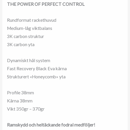
V22
THE POWER OF PERFECT CONTROL
mängd
Rundformat rackethuvud
Medium-låg viktbalans
3K carbon struktur
3K carbon yta
Dynamiskt hål system
Fast Recovery Black Eva kärna
Strukturert «Honeycomb» yta
Profile 38mm
Kärna 38mm
Vikt 350gr – 370gr
Ramskydd och heltäckande fodral medföljer!