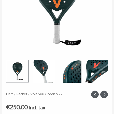
Volt
Hem
/
Racket
/ Volt 500 Green V22
500
€
250.00
Incl. tax
Green