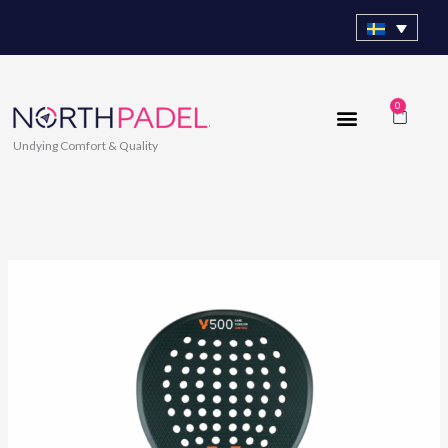
Hoppa
till
innehåll
0
Varuk
Undying Comfort & Quality