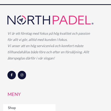
Vi är ett företag med fokus på hög kvalitet och passion
för allt vi gör, alltid med kunden i fokus.
Vi anser att en hög servicenivå och komfort måste
tillhandahållas både före och efter en försäljning. Allt
återspeglas därför i vår slogan!
F
I
a
n
c
s
e
t
b
a
o
g
o
r
MENY
k
a
-
m
f
Shop