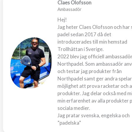
Claes Olofsson
Ambassadör
Hej!
Jag heter Claes Olofsson och har 
padel sedan 2017 då det
introducerades till min hemstad
Trollhättan i Sverige.
2022 blev jag officiell ambassadör
Northpadel. Som ambassadör an
och testar jag produkter från
Northpadel samt ger andra spela
möjlighet att prova racketar och 
produkter. Jag delar också med m
min erfarenhet av alla produkter 
sociala medier.
Jag pratar svenska, engelska och
”padelska”