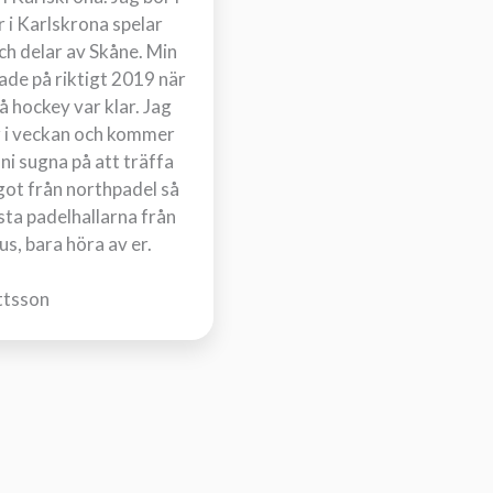
 i Karlskrona spelar
och delar av Skåne. Min
jade på riktigt 2019 när
å hockey var klar. Jag
r i veckan och kommer
 ni sugna på att träffa
got från northpadel så
esta padelhallarna från
us, bara höra av er.
ttsson