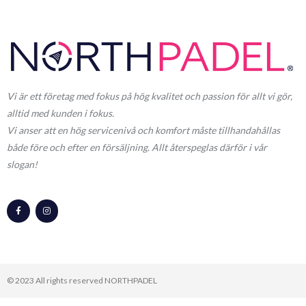
Vi är ett företag med fokus på hög kvalitet och passion för allt vi gör,
alltid med kunden i fokus.
Vi anser att en hög servicenivå och komfort måste tillhandahållas
både före och efter en försäljning. Allt återspeglas därför i vår
slogan!
F
I
a
n
c
s
e
t
b
a
o
g
o
r
k
a
-
m
f
© 2023 All rights reserved​ NORTHPADEL