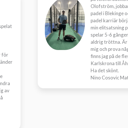
Olofström, jobbar
padel i Blekinge 
padel karriär bör
spelat
min elitsatsning p
spelar 5-6 gånge
aldrig tröttna. Är
mig och prova nå
 för
finns jag på de fl
vänder
Karlskrona till Åh
Ha det skönt.
re
Nino Cosovic Ma
andra
ig av
på