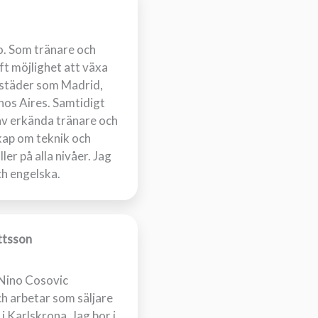
o. Som tränare och
ft möjlighet att växa
a städer som Madrid,
nos Aires. Samtidigt
 av erkända tränare och
kap om teknik och
ler på alla nivåer. Jag
ch engelska.
ttsson
 Nino Cosovic
h arbetar som säljare
i Karlskrona. Jag bor i