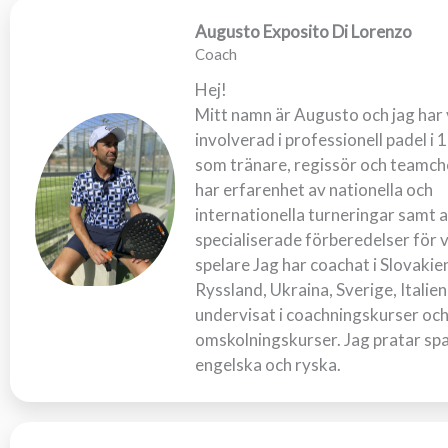
Augusto Exposito Di Lorenzo
Coach
Hej!
Mitt namn är Augusto och jag har 
involverad i professionell padel i 1
som tränare, regissör och teamche
har erfarenhet av nationella och
internationella turneringar samt 
specialiserade förberedelser för 
spelare Jag har coachat i Slovakie
Ryssland, Ukraina, Sverige, Italie
undervisat i coachningskurser oc
omskolningskurser. Jag pratar sp
engelska och ryska.