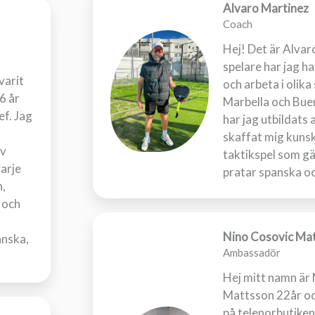
Alvaro Martinez
Coach
Hej! Det är Alvar
spelare har jag ha
varit
och arbeta i olik
6 år
Marbella och Bue
f. Jag
har jag utbildats
skaffat mig kuns
av
taktikspel som gäl
varje
pratar spanska o
n,
n och
h
Nino Cosovic Ma
anska,
Ambassadör
Hej mitt namn är
Mattsson 22år oc
på telenorbutiken 