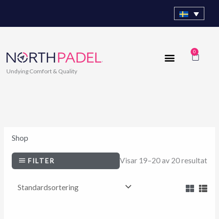
Hoppa
till
innehåll
0
Varuk
Undying Comfort & Quality
Shop
Visar 19–20 av 20 resultat
FILTER