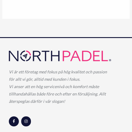
Vi är ett företag med fokus på hög kvalitet och passion
för allt vi gör, alltid med kunden i fokus.
Vi anser att en hög servicenivå och komfort måste
tillhandahållas både före och efter en försäljning. Allt
återspeglas därför i vår slogan!
F
I
a
n
c
s
e
t