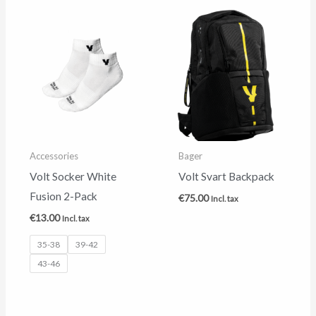
Accessories
Bager
Volt Socker White
Volt Svart Backpack
Fusion 2-Pack
€
75.00
Incl. tax
€
13.00
Incl. tax
35-38
39-42
43-46