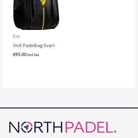
Bag
Volt Padelbag Svart
€
95.00
Incl. tax