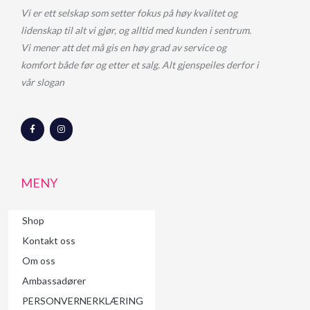
Vi er ett selskap som setter fokus på høy kvalitet og
lidenskap til alt vi gjør, og alltid med kunden i sentrum.
Vi mener att det må gis en høy grad av service og
komfort både før og etter et salg. Alt gjenspeiles derfor i
vår slogan
F
I
a
n
c
s
e
t
b
a
o
g
o
r
MENY
k
a
-
m
f
Shop
Kontakt oss
Om oss
Ambassadører
PERSONVERNERKLÆRING