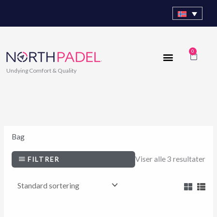
Hopp
rett
til
innholdet
0
Handl
Undying Comfort & Quality
Bag
Viser alle 3 resultater
FILTRER