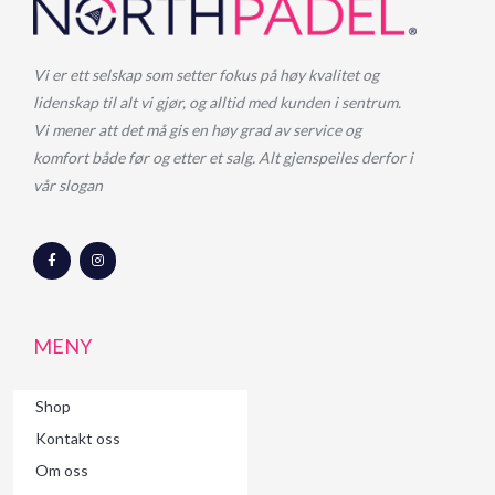
Vi er ett selskap som setter fokus på høy kvalitet og
lidenskap til alt vi gjør, og alltid med kunden i sentrum.
Vi mener att det må gis en høy grad av service og
komfort både før og etter et salg. Alt gjenspeiles derfor i
vår slogan
F
I
a
n
c
s
e
t
b
a
o
g
o
r
MENY
k
a
-
m
f
Shop
Kontakt oss
Om oss