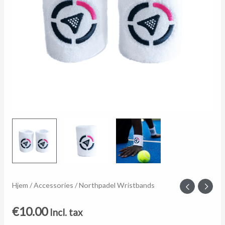
Northpadel
Hjem
/
Accessories
/ Northpadel Wristbands
Wristbands
€
10.00
Incl. tax
antall