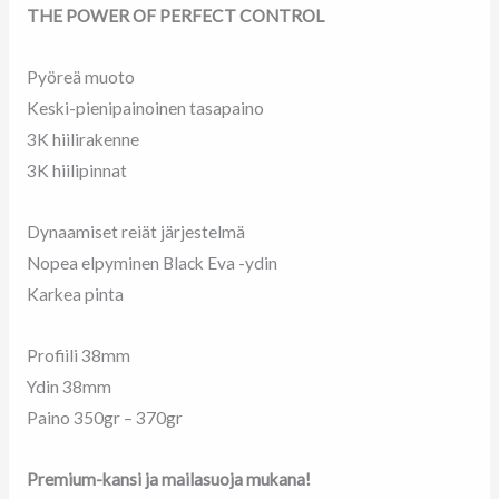
V22
THE POWER OF PERFECT CONTROL
määrä
Pyöreä muoto
Keski-pienipainoinen tasapaino
3K hiilirakenne
3K hiilipinnat
Dynaamiset reiät järjestelmä
Nopea elpyminen Black Eva -ydin
Karkea pinta
Profiili 38mm
Ydin 38mm
Paino 350gr – 370gr
Premium-kansi ja mailasuoja mukana!