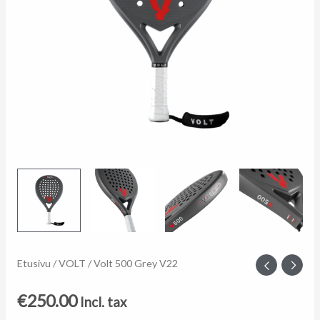
Volt
Etusivu
/
VOLT
/ Volt 500 Grey V22
500
€
250.00
Incl. tax
Grey