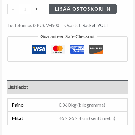
-
+
LISÄÄ OSTOSKORIIN
Tuotetunnus (SKU):
VH500
Osastot:
Racket
,
VOLT
Guaranteed Safe Checkout
Lisätiedot
Paino
0.360 kg (kilogramma)
Mitat
46 × 26 × 4 cm (senttimetri)