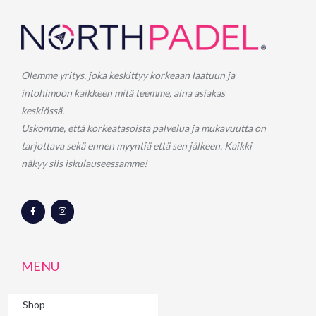
Olemme yritys, joka keskittyy korkeaan laatuun ja
intohimoon kaikkeen mitä teemme, aina asiakas
keskiössä.
Uskomme, että korkeatasoista palvelua ja mukavuutta on
tarjottava sekä ennen myyntiä että sen jälkeen. Kaikki
näkyy siis iskulauseessamme!
F
I
a
n
c
s
e
t
b
a
o
g
o
r
MENU
k
a
-
m
f
Shop