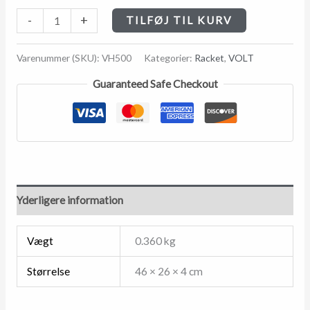
-
+
TILFØJ TIL KURV
Varenummer (SKU):
VH500
Kategorier:
Racket
,
VOLT
Guaranteed Safe Checkout
Yderligere information
Vægt
0.360 kg
Størrelse
46 × 26 × 4 cm