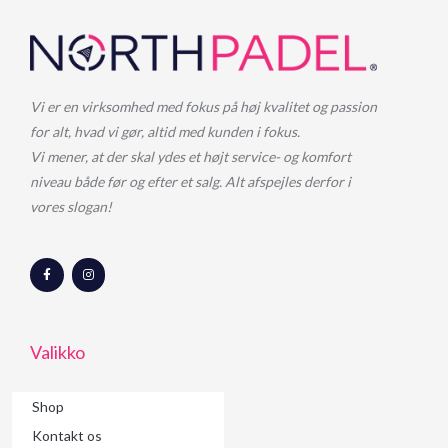
Vi er en virksomhed med fokus på høj kvalitet og passion
for alt, hvad vi gør, altid med kunden i fokus.
Vi mener, at der skal ydes et højt service- og komfort
niveau både før og efter et salg. Alt afspejles derfor i
vores slogan!
F
I
a
n
c
s
e
t
b
a
o
g
o
r
Valikko
k
a
-
m
f
Shop
Kontakt os