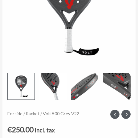
Volt
Forside
/
Racket
/ Volt 500 Grey V22
500
€
250.00
Incl. tax
Grey