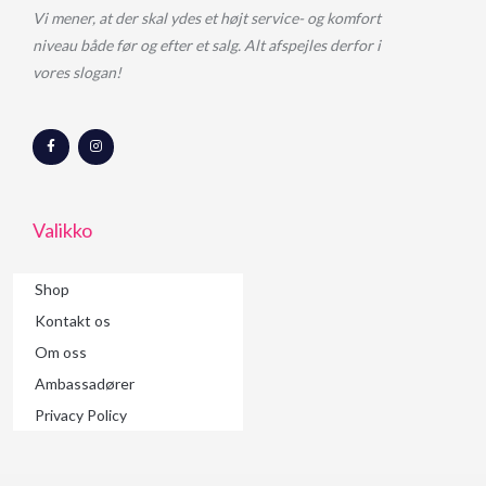
Vi mener, at der skal ydes et højt service- og komfort
niveau både før og efter et salg. Alt afspejles derfor i
vores slogan!
F
I
a
n
c
s
e
t
b
a
o
g
o
r
Valikko
k
a
-
m
f
Shop
Kontakt os
Om oss
Ambassadører
Privacy Policy