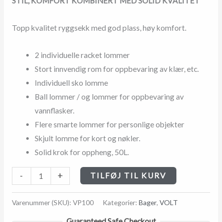
STIL, KOMFORT KOMBINERT MED SOLID KVALITET
Topp kvalitet ryggsekk med god plass, høy komfort.
2 individuelle racket lommer
Stort innvendig rom for oppbevaring av klær, etc.
Individuell sko lomme
Ball lommer / og lommer for oppbevaring av
vannflasker.
Flere smarte lommer for personlige objekter
Skjult lomme for kort og nøkler.
Solid krok for oppheng, 50L.
-
+
TILFØJ TIL KURV
Varenummer (SKU):
VP100
Kategorier:
Bager
,
VOLT
Guaranteed Safe Checkout