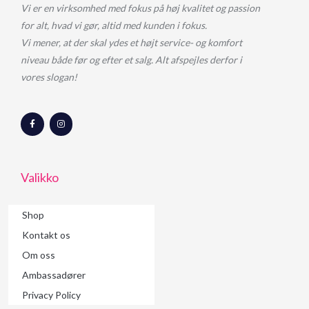
Vi er en virksomhed med fokus på høj kvalitet og passion
for alt, hvad vi gør, altid med kunden i fokus.
Vi mener, at der skal ydes et højt service- og komfort
niveau både før og efter et salg. Alt afspejles derfor i
vores slogan!
F
I
a
n
c
s
e
t
b
a
o
g
o
r
Valikko
k
a
-
m
f
Shop
Kontakt os
Om oss
Ambassadører
Privacy Policy