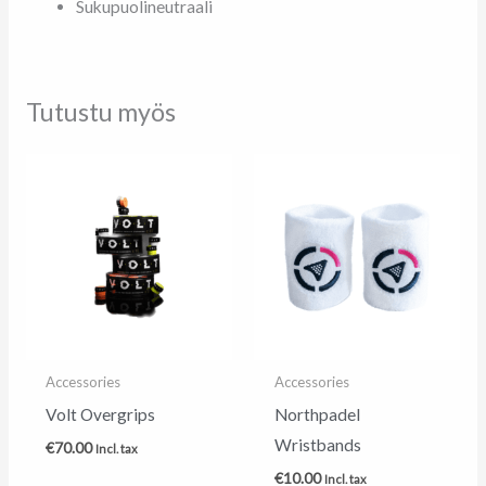
Sukupuolineutraali
Tutustu myös
Accessories
Accessories
Volt Overgrips
Northpadel
Wristbands
€
70.00
Incl. tax
€
10.00
Incl. tax