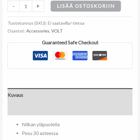
määrä
-
+
LISÄÄ OSTOSKORIIN
Tuotetunnus (SKU):
Ei saatavilla/-tietoa
Osastot:
Accessories
,
VOLT
Guaranteed Safe Checkout
Kuvaus
Lisätiedot
Nilkan yläpuolella
Pesu 30 asteessa