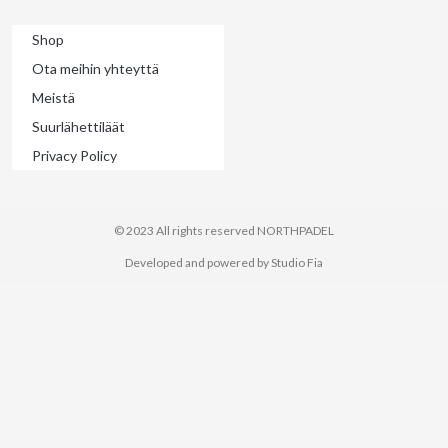
f
Shop
Ota meihin yhteyttä
Meistä
Suurlähettiläät
Privacy Policy
© 2023 All rights reserved​ NORTHPADEL
Developed and powered by Studio Fia