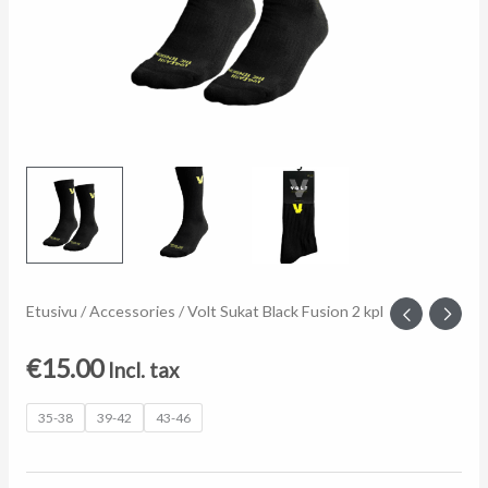
Volt
Etusivu
/
Accessories
/ Volt Sukat Black Fusion 2 kpl
Sukat
€
15.00
Incl. tax
Black
Fusion
35-38
39-42
43-46
2
kpl