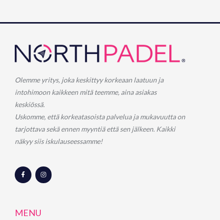
Olemme yritys, joka keskittyy korkeaan laatuun ja
intohimoon kaikkeen mitä teemme, aina asiakas
keskiössä.
Uskomme, että korkeatasoista palvelua ja mukavuutta on
tarjottava sekä ennen myyntiä että sen jälkeen. Kaikki
näkyy siis iskulauseessamme!
F
I
a
n
c
s
e
t
b
a
o
g
o
r
MENU
k
a
-
m