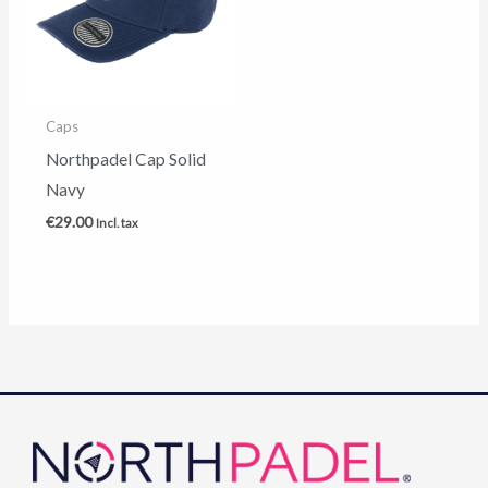
Caps
Northpadel Cap Solid
Navy
€
29.00
Incl. tax