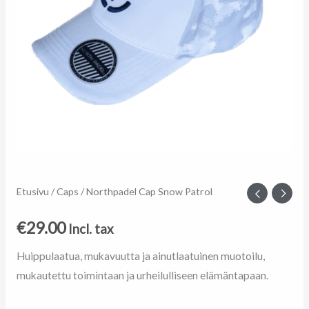
Northpadel
Etusivu
/
Caps
/ Northpadel Cap Snow Patrol
Cap
€
29.00
Incl. tax
Snow
Patrol
Huippulaatua, mukavuutta ja ainutlaatuinen muotoilu,
määrä
mukautettu toimintaan ja urheilulliseen elämäntapaan.