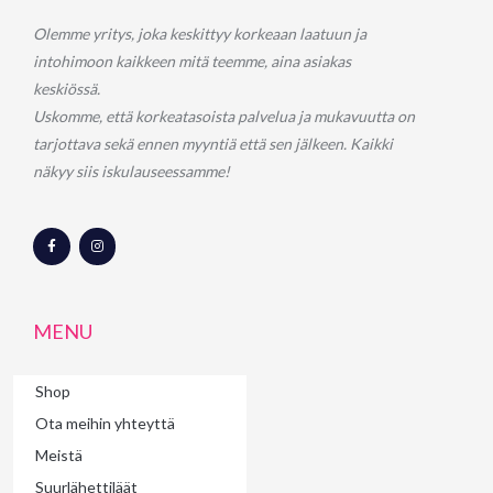
Olemme yritys, joka keskittyy korkeaan laatuun ja
intohimoon kaikkeen mitä teemme, aina asiakas
keskiössä.
Uskomme, että korkeatasoista palvelua ja mukavuutta on
tarjottava sekä ennen myyntiä että sen jälkeen. Kaikki
näkyy siis iskulauseessamme!
F
I
a
n
c
s
e
t
b
a
o
g
o
r
MENU
k
a
-
m
f
Shop
Ota meihin yhteyttä
Meistä
Suurlähettiläät